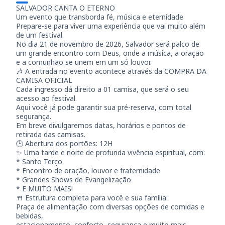
SALVADOR CANTA O ETERNO
Um evento que transborda fé, música e eternidade
Prepare-se para viver uma experiência que vai muito além
de um festival.
No dia 21 de novembro de 2026, Salvador será palco de
um grande encontro com Deus, onde a música, a oração
e a comunhão se unem em um só louvor.
🎶 A entrada no evento acontece através da COMPRA DA
CAMISA OFICIAL
Cada ingresso dá direito a 01 camisa, que será o seu
acesso ao festival.
Aqui você já pode garantir sua pré-reserva, com total
segurança.
Em breve divulgaremos datas, horários e pontos de
retirada das camisas.
🕒 Abertura dos portões: 12H
✨ Uma tarde e noite de profunda vivência espiritual, com:
* Santo Terço
* Encontro de oração, louvor e fraternidade
* Grandes Shows de Evangelização
* E MUITO MAIS!
🍴 Estrutura completa para você e sua família:
Praça de alimentação com diversas opções de comidas e
bebidas,
estacionamento, conforto, segurança e muito mais.